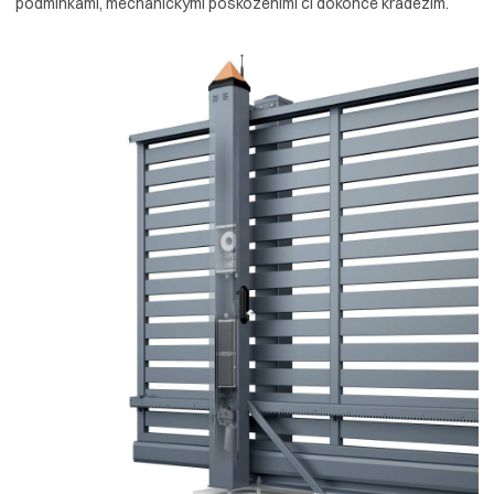
podmínkami, mechanickými poškozeními či dokonce krádežím.