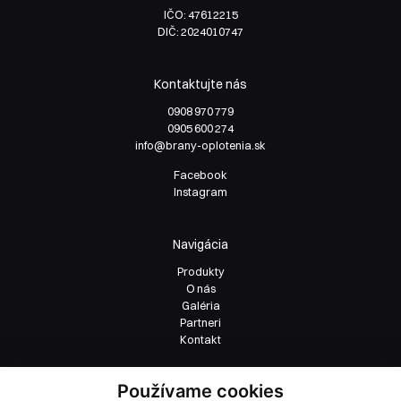
IČO: 47612215
DIČ: 2024010747
Kontaktujte nás
0908 970 779
0905 600 274
info@brany-oplotenia.sk
Facebook
Instagram
Navigácia
Produkty
O nás
Galéria
Partneri
Kontakt
Používame cookies
Produkty