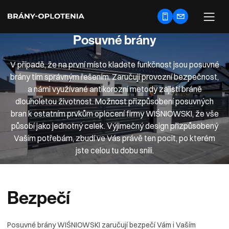
Posuvné brány
V případě, že na první místo kladete funkčnost jsou posuvné
brány tím správným řešením. Zaručují provozní bezpečnost,
a námi využívané antikorozní metody zajistí bráně
dlouholetou životnost. Možnost přizpůsobení posuvných
bran k ostatním prvkům oplocení firmy WIŚNIOWSKI, že vše
působí jako jednotný celek. Výjimečný design přizpůsobený
Vaším potřebám, zbudí ve Vás právě ten pocit, po kterém
jste celou tu dobu snili.
Bezpečí
Posuvné brány WIŚNIOWSKI zaručují bezpečí Vám i Vaším