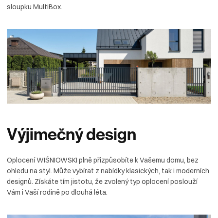
sloupku MultiBox.
Výjimečný
design
Oplocení WIŚNIOWSKI plně přizpůsobíte k Vašemu domu, bez
ohledu na styl. Může vybírat z nabídky klasických, tak i moderních
designů. Získáte tím jistotu, že zvolený typ oplocení poslouží
Vám i Vaší rodině po dlouhá léta.