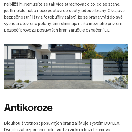
nejbližším. Nemusíte se tak více strachovat o to, co se stane,
jestli někdo nebo něco postaví do cesty jedoucí brány. Okrajové
bezpečnostní lišty a fotobuňky zajistí, že se brána vrátí do své
výchozí otevřené polohy, tím i eliminuje riziko možného přivření.
Bezpečí provozu posuvných bran zaručuje označení CE.
Antikoroze
Dlouhou životnost posuvných bran zajišťuje systém DUPLEX.
Dvojité zabezpečení oceli – vrstva zinku a bezchromová