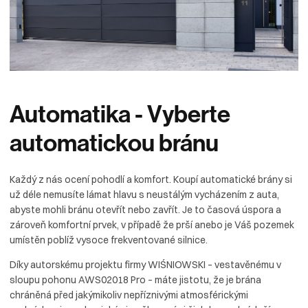
Automatika
-
Vyberte
automatickou
bránu
Každý z nás ocení pohodlí a komfort. Koupí automatické brány si
už déle nemusíte lámat hlavu s neustálým vycházením z auta,
abyste mohli bránu otevřít nebo zavřít. Je to časová úspora a
zároveň komfortní prvek, v případě že prší anebo je Váš pozemek
umístěn poblíž vysoce frekventované silnice.
Díky autorskému projektu firmy WIŚNIOWSKI – vestavěnému v
sloupu pohonu AWS02018 Pro – máte jistotu, že je brána
chráněná před jakýmikoliv nepříznivými atmosférickými