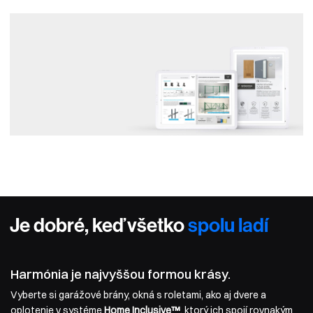
Je dobré, keď všetko
spolu ladí
Harmónia je najvyššou formou krásy.
Vyberte si garážové brány, okná s roletami, ako aj dvere a
oplotenie v systéme
Home Inclusive™
, ktorý ich spojí rovnakým