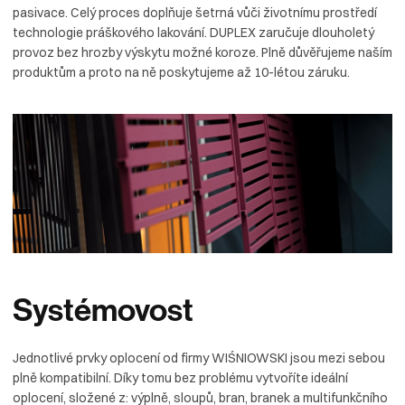
pasivace. Celý proces doplňuje šetrná vůči životnímu prostředí
technologie práškového lakování. DUPLEX zaručuje dlouholetý
provoz bez hrozby výskytu možné koroze. Plně důvěřujeme naším
produktům a proto na ně poskytujeme až 10-létou záruku.
Systémovost
Jednotlivé prvky oplocení od firmy WIŚNIOWSKI jsou mezi sebou
plně kompatibilní. Díky tomu bez problému vytvoříte ideální
oplocení, složené z: výplně, sloupů, bran, branek a multifunkčního