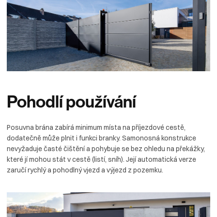
Pohodlí
používání
Posuvna brána zabírá minimum místa na příjezdové cestě,
dodatečně může plnit i funkci branky. Samonosná konstrukce
nevyžaduje časté čištění a pohybuje se bez ohledu na překážky,
které jí mohou stát v cestě (listí, sníh). Její automatická verze
zaručí rychlý a pohodlný vjezd a výjezd z pozemku.