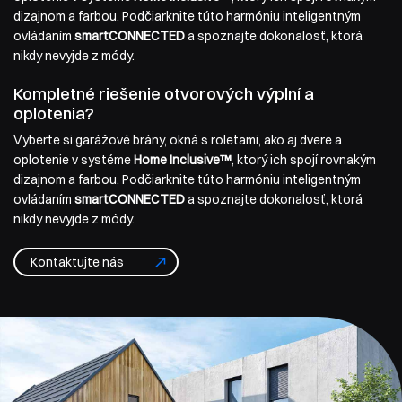
dizajnom a farbou. Podčiarknite túto harmóniu inteligentným
ovládaním
smartCONNECTED
a spoznajte dokonalosť, ktorá
nikdy nevyjde z módy.
Kompletné riešenie otvorových výplní a
oplotenia?
Vyberte si garážové brány, okná s roletami, ako aj dvere a
oplotenie v systéme
Home Inclusive™
, ktorý ich spojí rovnakým
dizajnom a farbou. Podčiarknite túto harmóniu inteligentným
ovládaním
smartCONNECTED
a spoznajte dokonalosť, ktorá
nikdy nevyjde z módy.
Kontaktujte nás