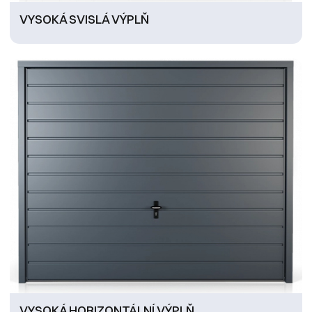
VYSOKÁ SVISLÁ VÝPLŇ
VYSOKÁ HORIZONTÁLNÍ VÝPLŇ