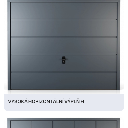
VYSOKÁ HORIZONTÁLNÍ VÝPLŇ H