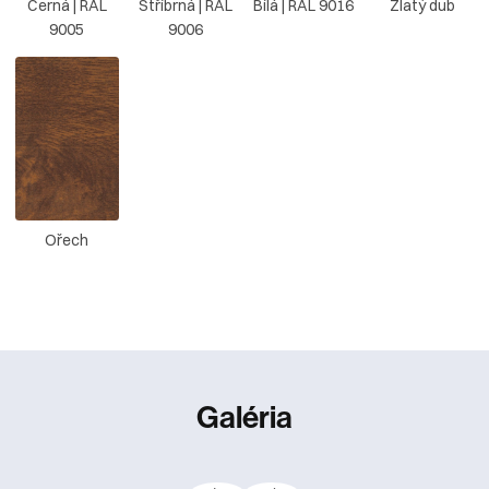
Černá | RAL
Stříbrná | RAL
Bílá | RAL 9016
Zlatý dub
9005
9006
Ořech
Galéria