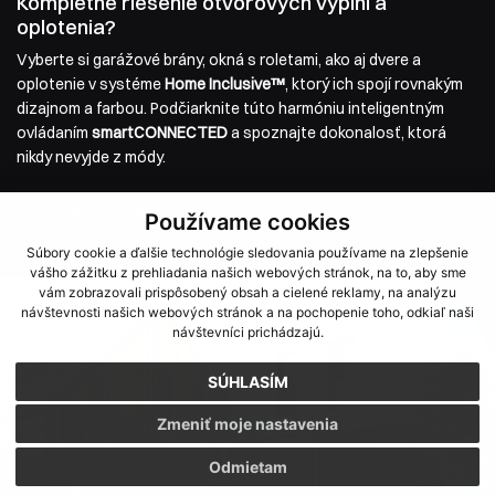
Kompletné riešenie otvorových výplní a
oplotenia?
Vyberte si garážové brány, okná s roletami, ako aj dvere a
oplotenie v systéme
Home Inclusive™
, ktorý ich spojí rovnakým
dizajnom a farbou. Podčiarknite túto harmóniu inteligentným
ovládaním
smartCONNECTED
a spoznajte dokonalosť, ktorá
nikdy nevyjde z módy.
Kontaktujte nás
Používame cookies
Súbory cookie a ďalšie technológie sledovania používame na zlepšenie
vášho zážitku z prehliadania našich webových stránok, na to, aby sme
vám zobrazovali prispôsobený obsah a cielené reklamy, na analýzu
návštevnosti našich webových stránok a na pochopenie toho, odkiaľ naši
návštevníci prichádzajú.
SÚHLASÍM
Zmeniť moje nastavenia
Odmietam