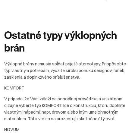
Ostatné
typy
výklopných
brán
Výklopné brány nemusia spĺňať prijaté stereotypy. Prispôsobte
typ vlastným potrebám, využite širokú ponuku designov, farieb,
zasklenia a doplnkového príslušenstva.
KOMFORT
V prípade, že Vám záleží na pohodlnej prevádzke a unikátnom
dizajne vyberte typ KOMFORT. Ide o konštrukciu, ktorú doplníte
vlastnými nápadmi, napr. drevom alebo iným umelohmotným
materiálom. Táto verzia sa prezentuje skutočne štýlovo!
NOVUM