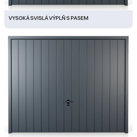
VYSOKÁ SVISLÁ VÝPLŇ S PASEM