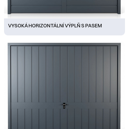
VYSOKÁ HORIZONTÁLNÍ VÝPLŇ S PASEM