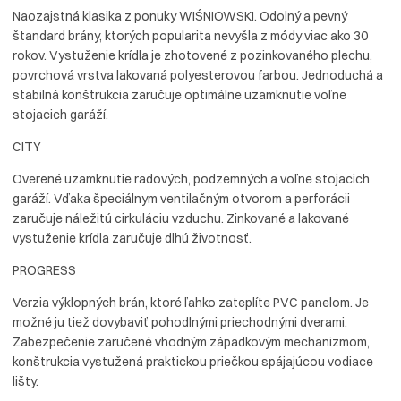
Naozajstná klasika z ponuky WIŚNIOWSKI. Odolný a pevný
štandard brány, ktorých popularita nevyšla z módy viac ako 30
rokov. Vystuženie krídla je zhotovené z pozinkovaného plechu,
povrchová vrstva lakovaná polyesterovou farbou. Jednoduchá a
stabilná konštrukcia zaručuje optimálne uzamknutie voľne
stojacich garáží.
CITY
Overené uzamknutie radových, podzemných a voľne stojacich
garáží. Vďaka špeciálnym ventilačným otvorom a perforácii
zaručuje náležitú cirkuláciu vzduchu. Zinkované a lakované
vystuženie krídla zaručuje dlhú životnosť.
PROGRESS
Verzia výklopných brán, ktoré ľahko zateplíte PVC panelom. Je
možné ju tiež dovybaviť pohodlnými priechodnými dverami.
Zabezpečenie zaručené vhodným západkovým mechanizmom,
konštrukcia vystužená praktickou priečkou spájajúcou vodiace
lišty.