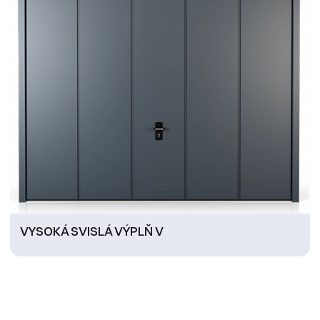
VYSOKÁ SVISLÁ VÝPLŇ V