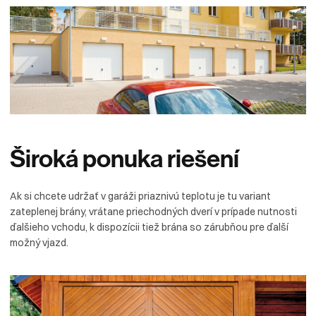
Široká
ponuka
riešení
Ak si chcete udržať v garáži priaznivú teplotu je tu variant
zateplenej brány, vrátane priechodných dverí v prípade nutnosti
ďalšieho vchodu, k dispozícii tiež brána so zárubňou pre ďalší
možný vjazd.