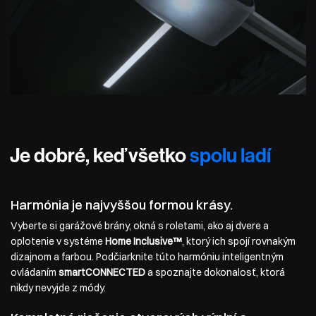
Je dobré, keď všetko
spolu ladí
Harmónia je najvyššou formou krásy.
Vyberte si garážové brány, okná s roletami, ako aj dvere a
oplotenie v systéme
Home Inclusive™
, ktorý ich spojí rovnakým
dizajnom a farbou. Podčiarknite túto harmóniu inteligentným
ovládaním
smartCONNECTED
a spoznajte dokonalosť, ktorá
nikdy nevyjde z módy.