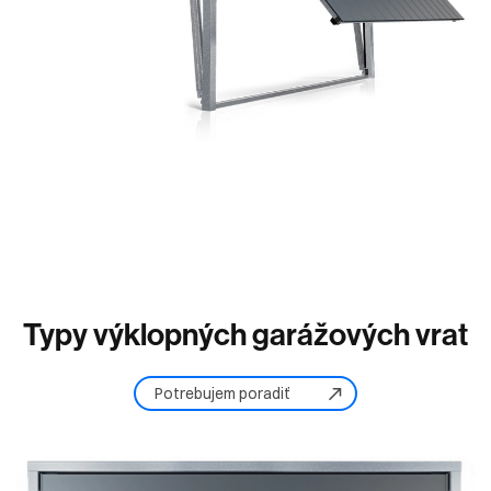
Typy
výklopných
garážových
vrat
Potrebujem poradiť