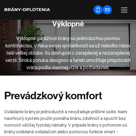
Výklopné
Výklopné garážové brány sú jednoduchou pevnou
konštrukciou. Vďaka svojej spoľahlivosti sa už niekoľko rokov
teší veľkej obľube. Sú dostupné v zateplenej a nezateplenej
verzii. Široká ponuka designov a farieb umožňuje prispôsobiť
vráta podľa vlastnej vízie a požiadaviek.
Prevádzkový
komfort
Ovládanie brány je jednoduché a nevyžaduje prílišné úsilie. Nami
navrhnutý systém pružín pomáha bránu zdvihnúť a spustiť bez
nutnosti väčšej fyzickej námahy. V prípade brány s pohonom sú
brány ovládané ovládačom alebo pomocou funkcie smart –