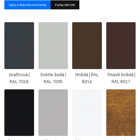
Dýhy a štandardné farby
Farby DECOR
Grafitová |
Světle šedá |
Hnědá | RAL
Tmavě hnědá |
RAL 7016
RAL 7035
8014
RAL 8017