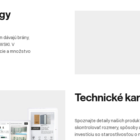
ogy
m dávajú brány,
OWSKI. V
ácie a množstvo
Technické
kar
Spoznajte detaily našich produk
skontrolovať rozmery, spôsoby 
investíciu so starostlivosťou o 