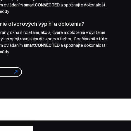
ým ovládaním
smartCONNECTED
a spoznajte dokonalosť,
 módy.
ie otvorových výplní a oplotenia?
rány, okná s roletami, ako aj dvere a oplotenie v systéme
orý ich spojí rovnakým dizajnom a farbou. Podčiarknite túto
ým ovládaním
smartCONNECTED
a spoznajte dokonalosť,
 módy.