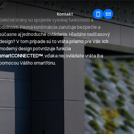
Kontakt
Sekčné brány sú spojenie vysokej funkčnosti a
odolnosti. Pevná konštrukcia zaručuje bezpečie a
súčasne aj jednoduché ovládanie. Hľadáte nadčasový
design? V tom prípade sú to vráta priamo pre Vás. Ich
moderný design potvrdzuje funkcia
smartCONNECTED™
, vďaka nej ovládate vráta iba
pomocou Vášho smartfónu.