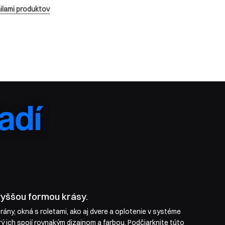
ilami produktov
ladí
vyššou formou krásy.
rány, okná s roletami, ako aj dvere a oplotenie v systéme
orý ich spojí rovnakým dizajnom a farbou. Podčiarknite túto