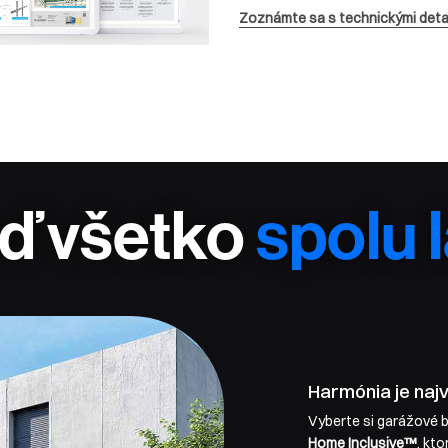
Zoznámte sa s technickými deta
eď všetko
spolu 
Harmónia je naj
Vyberte si garážové b
Home Inclusive™
, kt