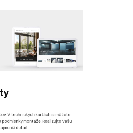
ty
tov. V technických kartách si môžete
a podmienky montáže. Realizujte Vašu
najmenší detail